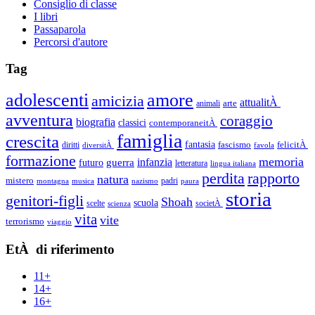
Consiglio di classe
I libri
Passaparola
Percorsi d'autore
Tag
adolescenti
amore
amicizia
attualitÀ
arte
animali
avventura
coraggio
biografia
classici
contemporaneitÀ
famiglia
crescita
fantasia
fascismo
felicitÀ
diritti
diversitÀ
favola
formazione
memoria
guerra
infanzia
futuro
letteratura
lingua italiana
perdita
rapporto
natura
mistero
padri
montagna
musica
nazismo
paura
storia
genitori-figli
Shoah
scuola
scelte
societÀ
scienza
vita
vite
terrorismo
viaggio
EtÀ di riferimento
11+
14+
16+