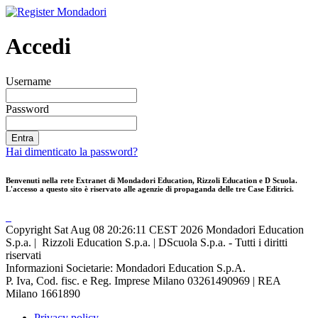
Accedi
Username
Password
Hai dimenticato la password?
Benvenuti nella rete Extranet di
Mondadori Education, Rizzoli Education
e
D Scuola.
L'accesso a questo sito è riservato alle agenzie di propaganda delle tre Case Editrici.
Copyright Sat Aug 08 20:26:11 CEST 2026
Mondadori Education
S.p.a.
|
Rizzoli Education S.p.a.
|
DScuola S.p.a.
- Tutti i diritti
riservati
Informazioni Societarie: Mondadori Education S.p.A.
P. Iva, Cod. fisc. e Reg. Imprese Milano 03261490969 | REA
Milano 1661890
Privacy policy