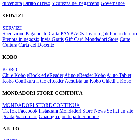
di vendita
Diritto di reso
Sicurezza nei pagamenti
Governance
SERVIZI
SERVIZI
Spedizione
Pagamento
Carta PAYBACK
Invio regali
Punto di ritiro
Prenota in negozio
Invia Gratis
Gift Card Mondadori Store
Carte
Cultura
Carta del Docente
KOBO
KOBO
Chi è Kobo
eBook ed eReader
Aiuto eReader Kobo
Aiuto Tablet
Kobo
Configura il tuo eReader
Acquista un Kobo
Chiedi a Kobo
MONDADORI STORE CONTINUA
MONDADORI STORE CONTINUA
TikTok
Facebook
Instagram
Mondadori Store News
Se hai un sito
guadagna con noi
Guadagna punti partner online
AIUTO