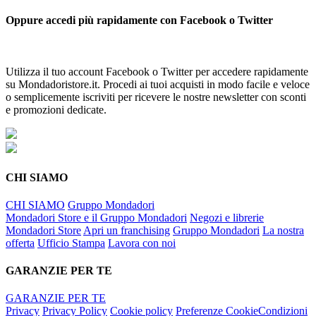
Oppure accedi più rapidamente con Facebook o Twitter
Utilizza il tuo account Facebook o Twitter per accedere rapidamente
su Mondadoristore.it. Procedi ai tuoi acquisti in modo facile e veloce
o semplicemente iscriviti per ricevere le nostre newsletter con sconti
e promozioni dedicate.
CHI SIAMO
CHI SIAMO
Gruppo Mondadori
Mondadori Store e il Gruppo Mondadori
Negozi e librerie
Mondadori Store
Apri un franchising
Gruppo Mondadori
La nostra
offerta
Ufficio Stampa
Lavora con noi
GARANZIE PER TE
GARANZIE PER TE
Privacy
Privacy Policy
Cookie policy
Preferenze Cookie
Condizioni