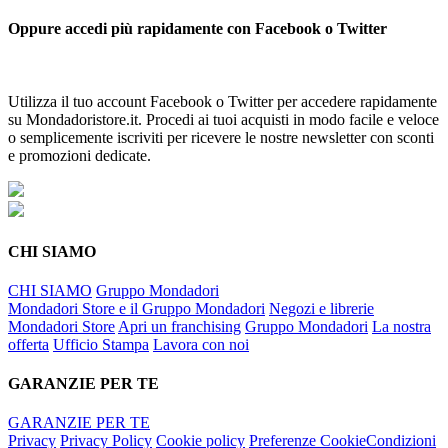
Oppure accedi più rapidamente con Facebook o Twitter
Utilizza il tuo account Facebook o Twitter per accedere rapidamente
su Mondadoristore.it. Procedi ai tuoi acquisti in modo facile e veloce
o semplicemente iscriviti per ricevere le nostre newsletter con sconti
e promozioni dedicate.
CHI SIAMO
CHI SIAMO
Gruppo Mondadori
Mondadori Store e il Gruppo Mondadori
Negozi e librerie
Mondadori Store
Apri un franchising
Gruppo Mondadori
La nostra
offerta
Ufficio Stampa
Lavora con noi
GARANZIE PER TE
GARANZIE PER TE
Privacy
Privacy Policy
Cookie policy
Preferenze Cookie
Condizioni