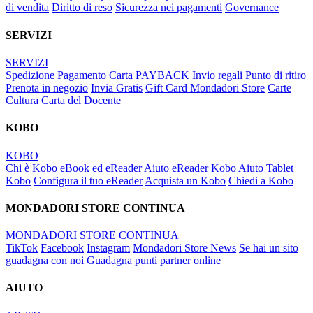
di vendita
Diritto di reso
Sicurezza nei pagamenti
Governance
SERVIZI
SERVIZI
Spedizione
Pagamento
Carta PAYBACK
Invio regali
Punto di ritiro
Prenota in negozio
Invia Gratis
Gift Card Mondadori Store
Carte
Cultura
Carta del Docente
KOBO
KOBO
Chi è Kobo
eBook ed eReader
Aiuto eReader Kobo
Aiuto Tablet
Kobo
Configura il tuo eReader
Acquista un Kobo
Chiedi a Kobo
MONDADORI STORE CONTINUA
MONDADORI STORE CONTINUA
TikTok
Facebook
Instagram
Mondadori Store News
Se hai un sito
guadagna con noi
Guadagna punti partner online
AIUTO