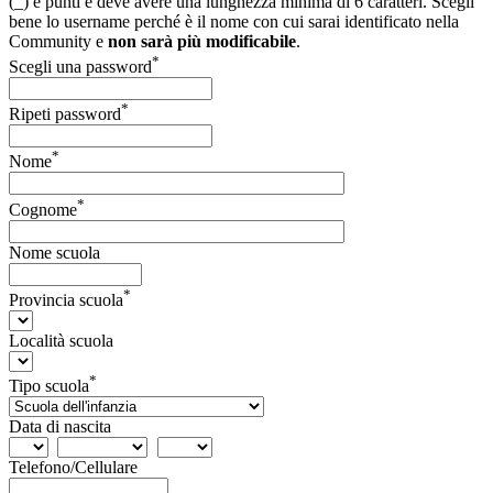
(_) e punti e deve avere una lunghezza minima di 6 caratteri. Scegli
bene lo username perché è il nome con cui sarai identificato nella
Community e
non sarà più modificabile
.
*
Scegli una password
*
Ripeti password
*
Nome
*
Cognome
Nome scuola
*
Provincia scuola
Località scuola
*
Tipo scuola
Data di nascita
Telefono/Cellulare