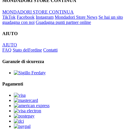
MONDADORI STORE CONTINUA
MONDADORI STORE CONTINUA
TikTok
Facebook
Instagram
Mondadori Store News
Se hai un sito
guadagna con noi
Guadagna punti partner online
AIUTO
AIUTO
FAQ
Stato dell'ordine
Contatti
Garanzie di sicurezza
Pagamenti