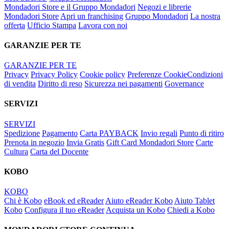
Mondadori Store e il Gruppo Mondadori
Negozi e librerie
Mondadori Store
Apri un franchising
Gruppo Mondadori
La nostra
offerta
Ufficio Stampa
Lavora con noi
GARANZIE PER TE
GARANZIE PER TE
Privacy
Privacy Policy
Cookie policy
Preferenze Cookie
Condizioni
di vendita
Diritto di reso
Sicurezza nei pagamenti
Governance
SERVIZI
SERVIZI
Spedizione
Pagamento
Carta PAYBACK
Invio regali
Punto di ritiro
Prenota in negozio
Invia Gratis
Gift Card Mondadori Store
Carte
Cultura
Carta del Docente
KOBO
KOBO
Chi è Kobo
eBook ed eReader
Aiuto eReader Kobo
Aiuto Tablet
Kobo
Configura il tuo eReader
Acquista un Kobo
Chiedi a Kobo