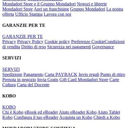
Mondadori Store e il Gruppo Mondadori
Negozi e librerie
Mondadori Store
Apri un franchising
Gruppo Mondadori
La nostra
offerta
Ufficio Stampa
Lavora con noi
GARANZIE PER TE
GARANZIE PER TE
Privacy
Privacy Policy
Cookie policy
Preferenze Cookie
Condizioni
di vendita
Diritto di reso
Sicurezza nei pagamenti
Governance
SERVIZI
SERVIZI
Spedizione
Pagamento
Carta PAYBACK
Invio regali
Punto di ritiro
Prenota in negozio
Invia Gratis
Gift Card Mondadori Store
Carte
Cultura
Carta del Docente
KOBO
KOBO
Chi è Kobo
eBook ed eReader
Aiuto eReader Kobo
Aiuto Tablet
Kobo
Configura il tuo eReader
Acquista un Kobo
Chiedi a Kobo