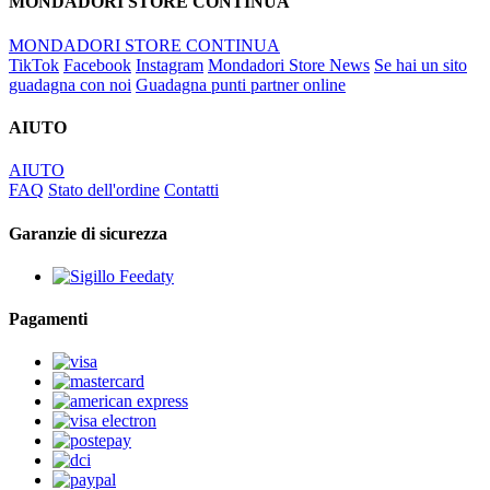
MONDADORI STORE CONTINUA
MONDADORI STORE CONTINUA
TikTok
Facebook
Instagram
Mondadori Store News
Se hai un sito
guadagna con noi
Guadagna punti partner online
AIUTO
AIUTO
FAQ
Stato dell'ordine
Contatti
Garanzie di sicurezza
Pagamenti