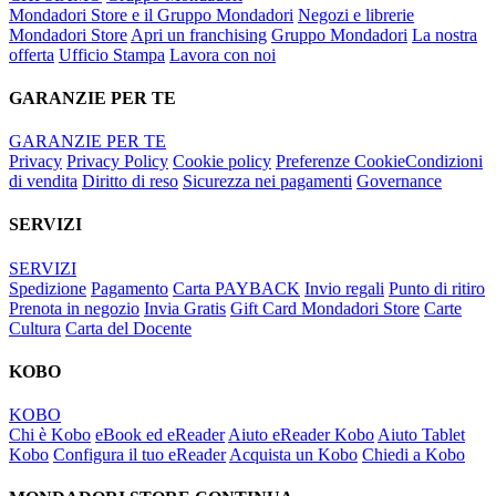
Mondadori Store e il Gruppo Mondadori
Negozi e librerie
Mondadori Store
Apri un franchising
Gruppo Mondadori
La nostra
offerta
Ufficio Stampa
Lavora con noi
GARANZIE PER TE
GARANZIE PER TE
Privacy
Privacy Policy
Cookie policy
Preferenze Cookie
Condizioni
di vendita
Diritto di reso
Sicurezza nei pagamenti
Governance
SERVIZI
SERVIZI
Spedizione
Pagamento
Carta PAYBACK
Invio regali
Punto di ritiro
Prenota in negozio
Invia Gratis
Gift Card Mondadori Store
Carte
Cultura
Carta del Docente
KOBO
KOBO
Chi è Kobo
eBook ed eReader
Aiuto eReader Kobo
Aiuto Tablet
Kobo
Configura il tuo eReader
Acquista un Kobo
Chiedi a Kobo