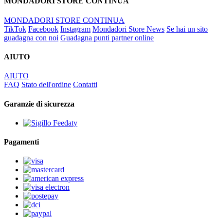
MONDADORI STORE CONTINUA
MONDADORI STORE CONTINUA
TikTok
Facebook
Instagram
Mondadori Store News
Se hai un sito
guadagna con noi
Guadagna punti partner online
AIUTO
AIUTO
FAQ
Stato dell'ordine
Contatti
Garanzie di sicurezza
Pagamenti