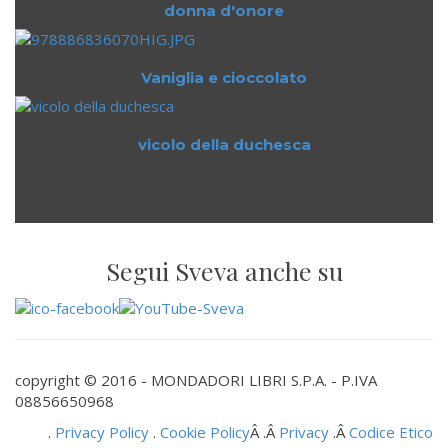
donna d'onore
Vaniglia e cioccolato
vicolo della duchesca
Segui Sveva anche su
copyright © 2016 - MONDADORI LIBRI S.P.A. - P.IVA
08856650968
.
Privacy Policy
.
Cookie Policy
Â .Â
Privacy
.Â
Codice Etico