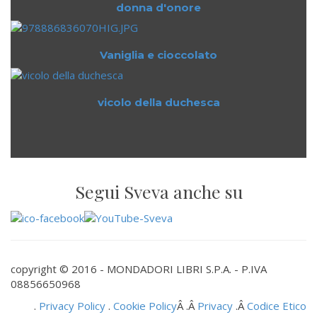
donna d'onore
Vaniglia e cioccolato
vicolo della duchesca
Segui Sveva anche su
copyright © 2016 - MONDADORI LIBRI S.P.A. - P.IVA
08856650968
.
Privacy Policy
.
Cookie Policy
Â .Â
Privacy
.Â
Codice Etico